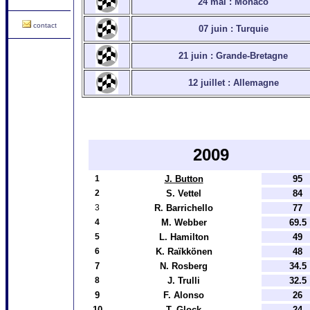
24 mai : Monaco
contact
07 juin : Turquie
21 juin : Grande-Bretagne
12 juillet : Allemagne
2009
1
J. Button
95
2
S. Vettel
84
3
R. Barrichello
77
4
M. Webber
69.5
5
L. Hamilton
49
6
K. Raïkkönen
48
7
N. Rosberg
34.5
8
J. Trulli
32.5
9
F. Alonso
26
10
T. Glock
24