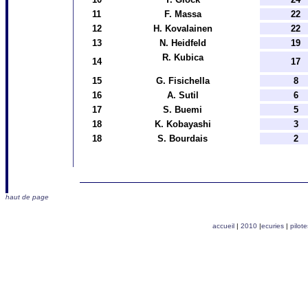
11
F. Massa
22
12
H. Kovalainen
22
13
N. Heidfeld
19
R. Kubica
14
17
15
G. Fisichella
8
16
A. Sutil
6
17
S. Buemi
5
18
K. Kobayashi
3
18
S. Bourdais
2
haut de page
accueil
|
2010
|
ecuries
|
pilote