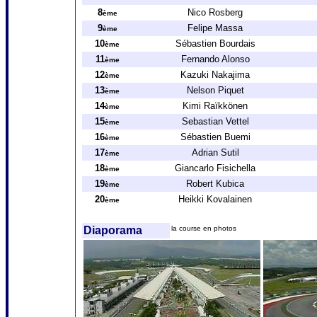
8
Nico Rosberg
ème
9
Felipe Massa
ème
10
Sébastien Bourdais
ème
11
Fernando Alonso
ème
12
Kazuki Nakajima
ème
13
Nelson Piquet
ème
14
Kimi Raïkkönen
ème
15
Sebastian Vettel
ème
16
Sébastien Buemi
ème
17
Adrian Sutil
ème
18
Giancarlo Fisichella
ème
19
Robert Kubica
ème
20
Heikki Kovalainen
ème
Diaporama
la course en photos