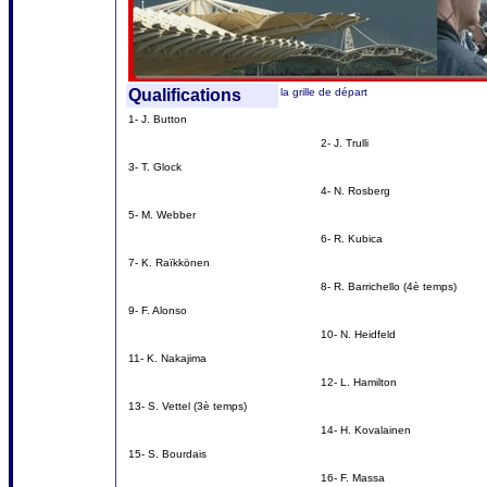
Qualifications
la grille de départ
1- J. Button
2- J. Trulli
3- T. Glock
4- N. Rosberg
5- M. Webber
6- R. Kubica
7- K. Raïkkönen
8- R. Barrichello (4è temps)
9- F. Alonso
10- N. Heidfeld
11- K. Nakajima
12- L. Hamilton
13- S. Vettel (3è temps)
14- H. Kovalainen
15- S. Bourdais
16- F. Massa