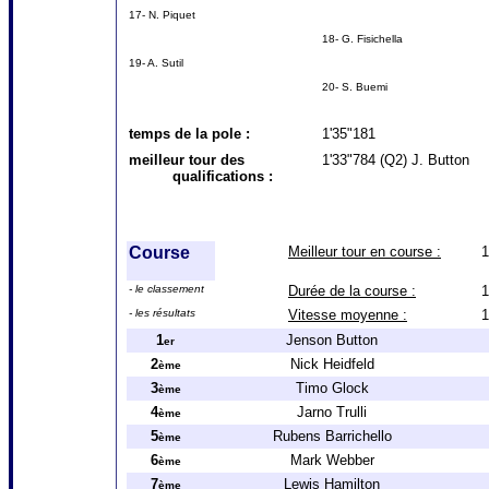
17- N. Piquet
18- G. Fisichella
19- A. Sutil
20- S. Buemi
temps de la pole :
1'35"181
meilleur tour des
1'33"784 (Q2) J. Button
qualifications :
Course
Meilleur tour en course :
1
- le classement
Durée de la course :
1
- les résultats
Vitesse moyenne :
1
1
Jenson Button
er
2
Nick Heidfeld
ème
3
Timo Glock
ème
4
Jarno Trulli
ème
5
Rubens Barrichello
ème
6
Mark Webber
ème
7
Lewis Hamilton
ème