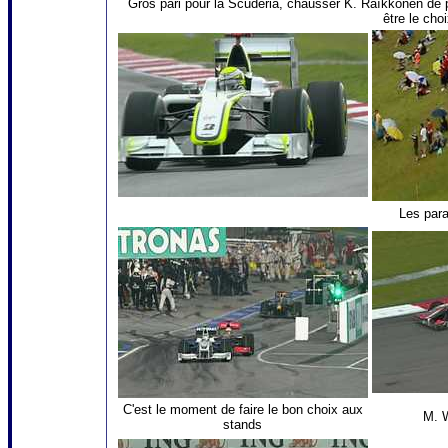
Gros pari pour la Scuderia, chausser K. Raïkkönen de p
être le cho
Les para
C'est le moment de faire le bon choix aux
M. W
stands