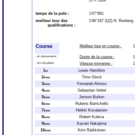
20- V. Liuzzi
temps de la pole :
1'47"891
meilleur tour des
1'46"197 (Q2) N. Rosberg
qualifications :
Course
Meilleur tour en course :
1
- le classement
Durée de la course :
1
- les résultats
Vitesse moyenne :
1
1
Lewis Hamilton
er
2
Timo Glock
ème
3
Fernando Alonso
ème
4
Sebastian Vettel
ème
5
Jenson Button
ème
6
Rubens Barrichello
ème
7
Heikki Kovalainen
ème
8
Robert Kubica
ème
9
Kazuki Nakajima
ème
10
Kimi Raïkkönen
ème