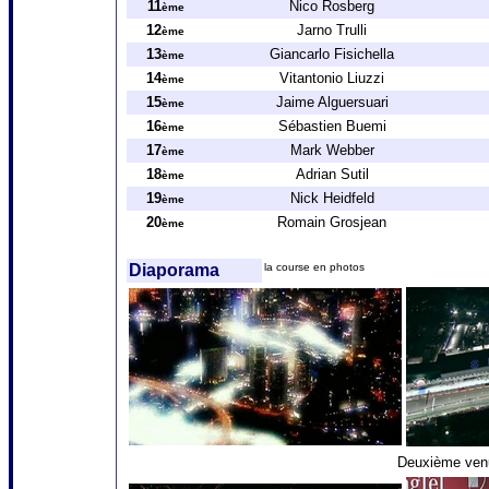
11
Nico Rosberg
ème
12
Jarno Trulli
ème
13
Giancarlo Fisichella
ème
14
Vitantonio Liuzzi
ème
15
Jaime Alguersuari
ème
16
Sébastien Buemi
ème
17
Mark Webber
ème
18
Adrian Sutil
ème
19
Nick Heidfeld
ème
20
Romain Grosjean
ème
Diaporama
la course en photos
Deuxième venu