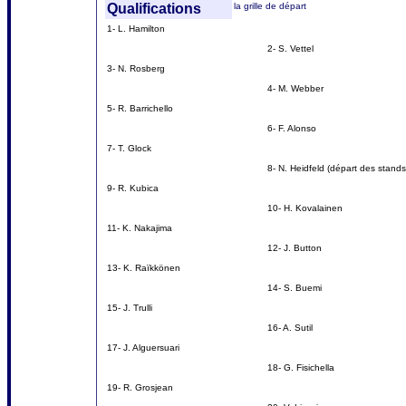
Qualifications
la grille de départ
1- L. Hamilton
2- S. Vettel
3- N. Rosberg
4- M. Webber
5- R. Barrichello
6- F. Alonso
7- T. Glock
8- N. Heidfeld (départ des stands
9- R. Kubica
10- H. Kovalainen
11- K. Nakajima
12- J. Button
13- K. Raïkkönen
14- S. Buemi
15- J. Trulli
16- A. Sutil
17- J. Alguersuari
18- G. Fisichella
19- R. Grosjean