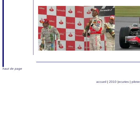
haut de page
accueil
|
2010
|
ecuries
|
pilote