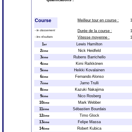
Course
Meilleur tour en course :
1
- le classement
Durée de la course :
- les résultats
Vitesse moyenne :
1
Lewis Hamilton
er
2
Nick Heidfeld
ème
3
Rubens Barrichello
ème
4
Kimi Raïkkönen
ème
5
Heikki Kovalainen
ème
6
Fernando Alonso
ème
7
Jarno Trulli
ème
8
Kazuki Nakajima
ème
9
Nico Rosberg
ème
10
Mark Webber
ème
11
Sébastien Bourdais
ème
12
Timo Glock
ème
13
Felipe Massa
ème
14
Robert Kubica
ème