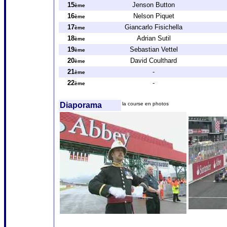
15
Jenson Button
ème
16
Nelson Piquet
ème
17
Giancarlo Fisichella
ème
18
Adrian Sutil
ème
19
Sebastian Vettel
ème
20
David Coulthard
ème
21
-
ème
22
-
ème
Diaporama
la course en photos