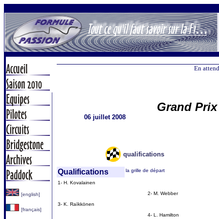
En attend
Grand Prix
06 juillet 2008
qualifications
Qualifications
la grille de départ
1- H. Kovalainen
2- M. Webber
[english]
3- K. Raïkkönen
[français]
4- L. Hamilton