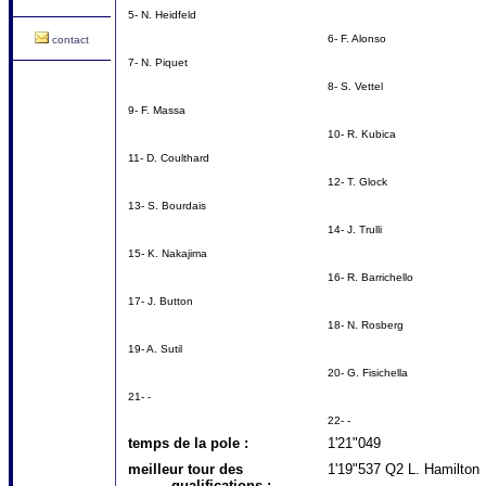
5- N. Heidfeld
6- F. Alonso
contact
7- N. Piquet
8- S. Vettel
9- F. Massa
10- R. Kubica
11- D. Coulthard
12- T. Glock
13- S. Bourdais
14- J. Trulli
15- K. Nakajima
16- R. Barrichello
17- J. Button
18- N. Rosberg
19- A. Sutil
20- G. Fisichella
21- -
22- -
temps de la pole :
1'21"049
meilleur tour des
1'19"537 Q2 L. Hamilton
qualifications :