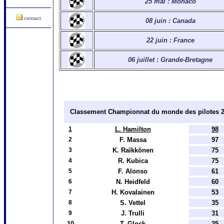
25 mai : Monaco
contact
08 juin : Canada
22 juin : France
06 juillet : Grande-Bretagne
Classement Championnat du monde des pilotes
1
L. Hamilton
98
2
F. Massa
97
3
K. Raïkkönen
75
4
R. Kubica
75
5
F. Alonso
61
6
N. Heidfeld
60
7
H. Kovalainen
53
8
S. Vettel
35
9
J. Trulli
31
10
T. Glock
25