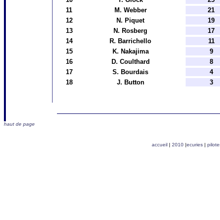
11
M. Webber
21
12
N. Piquet
19
13
N.
Rosberg
17
14
R. Barrichello
11
15
K. Nakajima
9
16
D. Coulthard
8
17
S. Bourdais
4
18
J. Button
3
haut de page
accueil
|
2010
|
ecuries
|
pilote