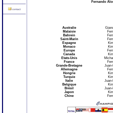
Fernando Alo
contact
Australie
Gianc
Malaisie
Fer
Bahrein
Fer
Saint-Marin
Fer
Espagne
Kim
Monaco
Kim
Europe
Fer
Canada
Kim
Etats-Unis
Micha
France
Fer
Grande-Bretagne
Juan-
Allemagne
Fer
Hongrie
Kim
Turquie
Kim
Italie
Juan-
Belgique
Kim
Brésil
Juan-
Japon
Kim
Chine
Fer