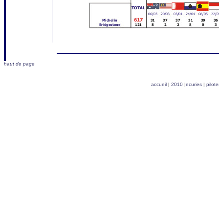
haut de page
accueil
|
2010
|
ecuries
|
pilote