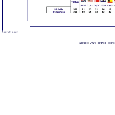
haut de page
accueil
|
2010
|
ecuries
|
pilote