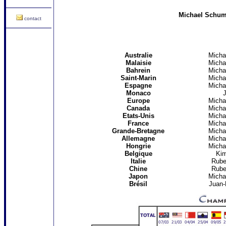
Michael Schuma
contact
Australie
Micha
Malaisie
Micha
Bahrein
Micha
Saint-Marin
Micha
Espagne
Micha
Monaco
J
Europe
Micha
Canada
Micha
Etats-Unis
Micha
France
Micha
Grande-Bretagne
Micha
Allemagne
Micha
Hongrie
Micha
Belgique
Kim
Italie
Rube
Chine
Rube
Japon
Micha
Brésil
Juan-