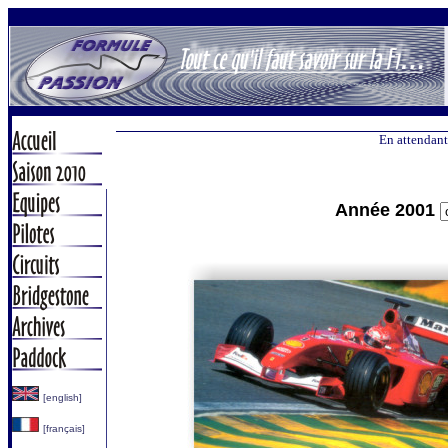
En attendant
Année 2001
[english]
[français]